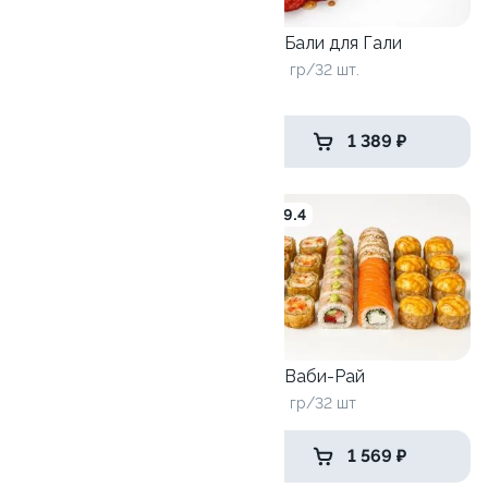
Сет Бали для Гали
Сет Филадельфия
1020 гр/32 шт.
890 гр/30 шт.
1 799 ₽
1 389 ₽
8.8
9.4
Сет Бести
Сет Ваби-Рай
740 гр/24шт
1080 гр/32 шт
1 399 ₽
1 569 ₽