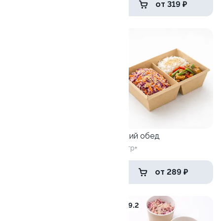
от 389 ₽
от 319 ₽
10
Гранд обед
(Горячее+суп+ролл+салат)
860+ гр.
Легкий обед
450 гр+
от 539 ₽
от 289 ₽
9
9.2