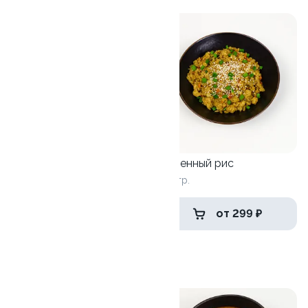
9.5
WOK лапша удон
Жаренный рис
350 гр.
380 гр.
от 299 ₽
от 299 ₽
Супы
9.1