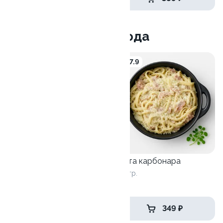
Wok и горячие блюда
9.3
7.9
Паста с лососем и
Паста карбонара
шпинатом
280 гр.
270 гр.
419 ₽
349 ₽