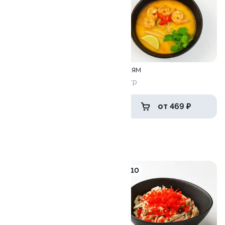
Сырный крем суп
Том ям
280 гр
490 гр
299 ₽
от 469 ₽
Салаты
9.1
10