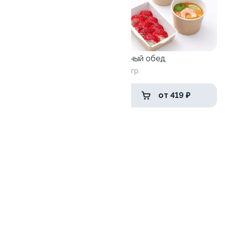
Большой обед
Сытный обед
700+ гр
610+ гр.
от 439 ₽
от 419 ₽
Макс обед
(Горячее+ролл+салат)
600+гр.