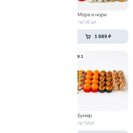
Сет №14
Сет Море и нори
1020 гр/32шт
1100 гр/32 шт.
1 599 ₽
1 689 ₽
10
9.1
Сет Горячая штучка
1190 гр/32 шт.
Сет Бумер
1140 гр/32шт