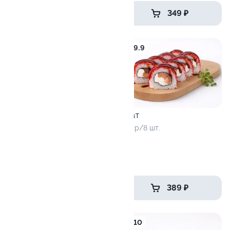
479 ₽
349 ₽
9.5
9.9
Закат
210 гр/8 шт.
Филадельфия лайт
240 гр/8 шт.
499 ₽
389 ₽
9.6
10