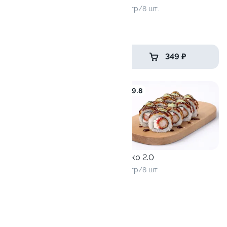
220 гр/8 шт.
Филадельфия royal
260 гр/8 шт.
599 ₽
349 ₽
9.6
9.8
Эбико 2.0
230 гр/8 шт
Филадельфия с тигровой
креветкой
270 гр/8 шт