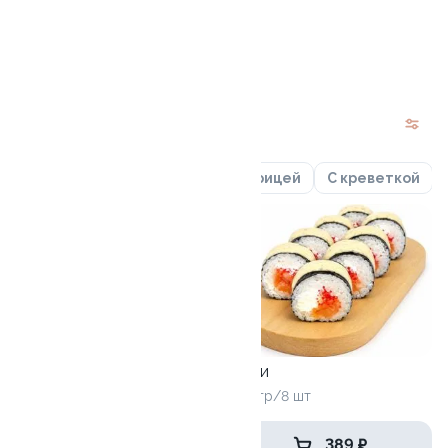
от 459 ₽
Новинки
С лососем
С крабом
С курицей
С креветкой
9.4
Боря у моря
Нами
1010 гр/32шт
220 гр/8 шт
1 576 ₽
389 ₽