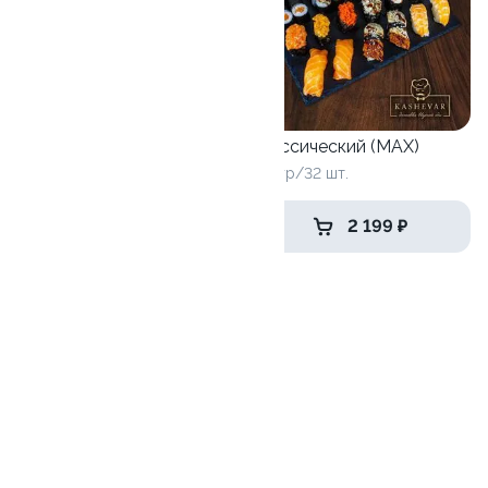
Гункан (mini)
Классический (MAX)
240 гр/6 шт.
910 гр/32 шт.
769 ₽
2 199 ₽