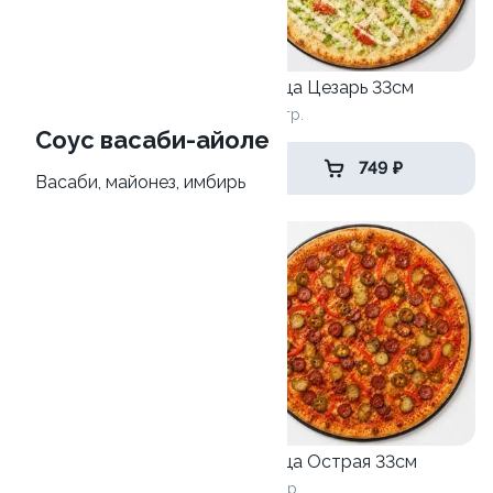
Пицца Карбонара 33см
Пицца Цезарь 33см
630 гр.
820 гр.
Соус васаби-айоле
679 ₽
749 ₽
Васаби, майонез, имбирь
Пицца Бургер 33см
Пицца Острая 33см
675 гр.
710 гр.