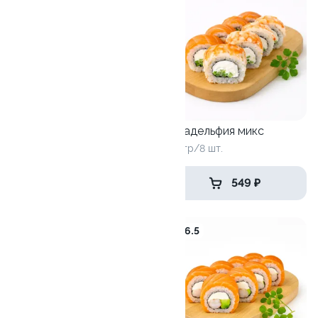
Авада
Филадельфия микс
230 гр/8 шт.
260 гр/8 шт.
389 ₽
549 ₽
9.6
6.5