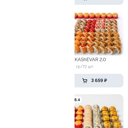
Сет Панч
Сет KAShEVAR 2.0
660 гр/24шт
2340 гр/72 шт.
1 169 ₽
3 659 ₽
9.7
8.4