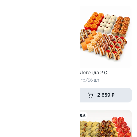
9.5
Сет Кемаль
1040 гр/32шт
Сет Легенда 2.0
1860 гр/56 шт.
1 799 ₽
2 659 ₽
9.8
8.5