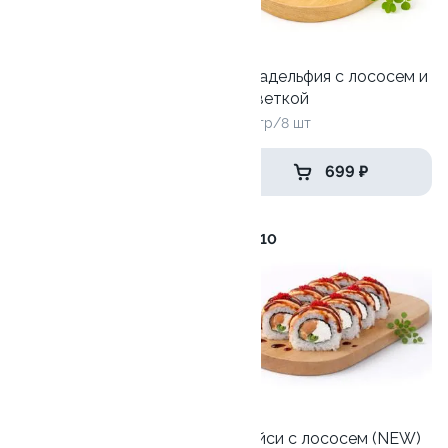
Шелби
Филадельфия с лососем и
креветкой
250 гр/8 шт.
260 гр/8 шт
529 ₽
699 ₽
9.8
10
Филадельфия дуэт
Спайси с лососем (NEW)