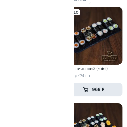
10
10
Гункан (MAX)
Классический (mini)
450 гр/12 шт.
480 гр/24 шт.
1 349 ₽
969 ₽
9.6