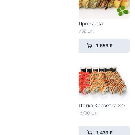
Сет Ой-бой
Сет Прожарка
1160 гр/32 шт.
1120 /32 шт.
1 319 ₽
1 659 ₽
Сет Детка Креветка 2.0
Сет Базовый минимум
840 гр/30 шт.
1280 гр/40шт.
2 799 ₽
1 439 ₽