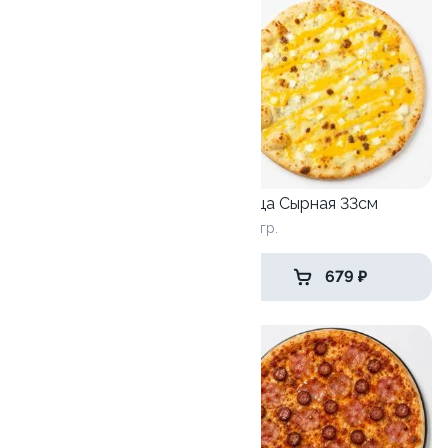
Пицца пепперони 33см
Пицца Сырная 33см
590 гр.
600 гр.
649 ₽
679 ₽