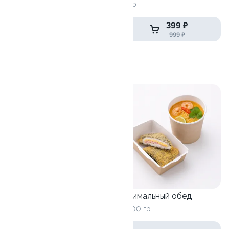
349гр
399 ₽
1 576 ₽
999 ₽
Бизнес обеды
10
Классический обед
490 гр.
Оптимальный обед
от 400 гр.