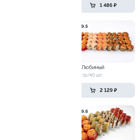
1 576 ₽
1 486 ₽
9.1
9.5
Сет запеченный мини
Сет Любимый
490 гр/18 шт.
1380 гр/40 шт.
690 ₽
2 129 ₽
10
9.6