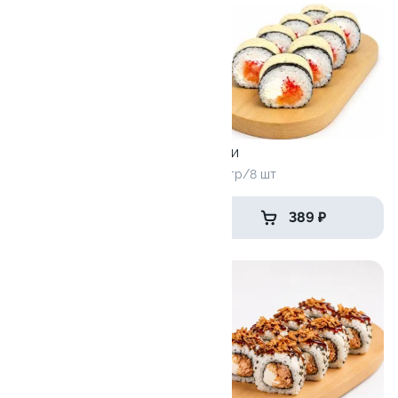
10
Хонг
Нами
230 гр/8 шт.
220 гр/8 шт
389 ₽
389 ₽
8.1