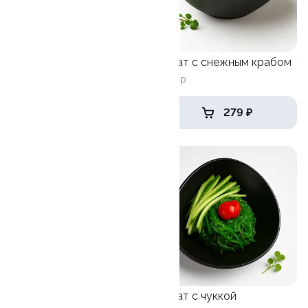
Салат Цезарь
260 гр
Салат с снежным крабом
180 гр
от 359 ₽
279 ₽
9.4
Салат с курицей пад-тай
Салат с чуккой