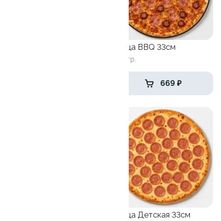
Пицца Терияки 33см
Пицца BBQ 33см
620 гр.
650 гр.
639 ₽
669 ₽
Пицца Ветчина грибы
Пицца Детская 33см