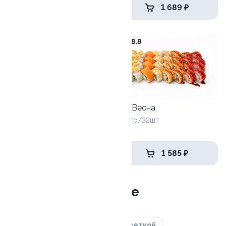
1 619 ₽
1 689 ₽
8.8
Сет Весна
Острые козырьки
980 гр/32шт
840 гр/24шт.
1 349 ₽
1 585 ₽
Сеты классические
С лососем
С угрем
С креветкой