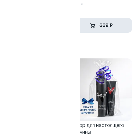
33см
620 гр.
630 гр.
659 ₽
669 ₽
Товары недели
9.4
Боря у моря
1010 гр/32шт
Набор для настоящего
мужчины