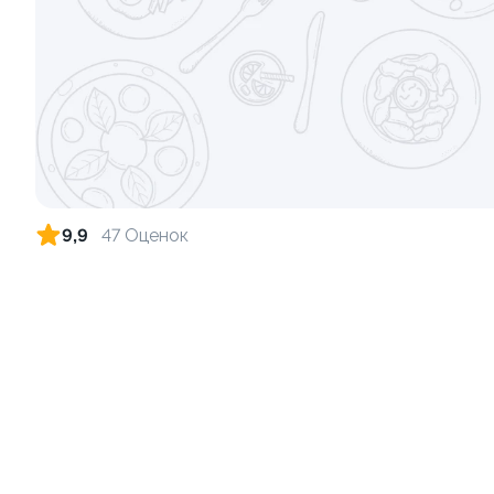
Пицца Карбонара 33см
Пицца Цеза
630 гр.
820 гр.
9 999 ₽
9,9
47 Оценок