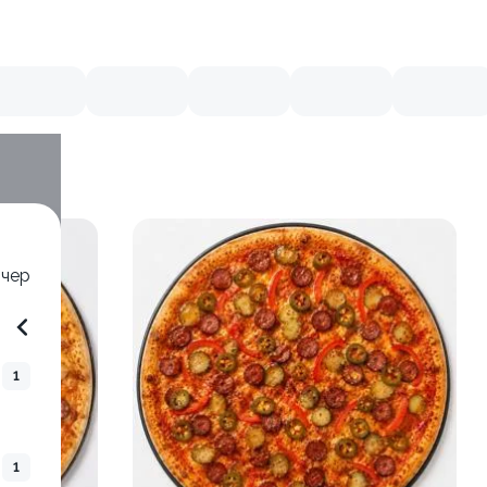
тчер
1
1