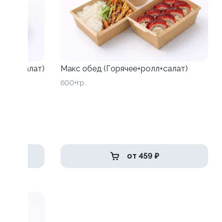
ролл+салат)
Макс обед (Горячее+ролл+салат)
600+гр.
от 459 ₽