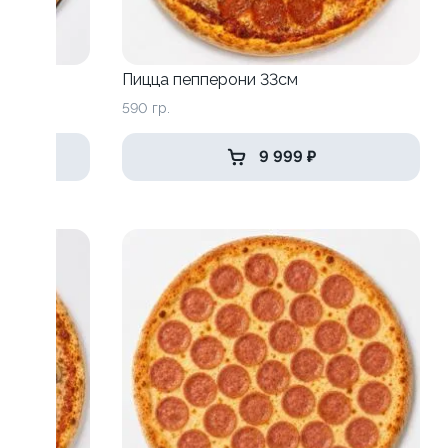
Пицца пепперони 33см
590 гр.
9 999 ₽