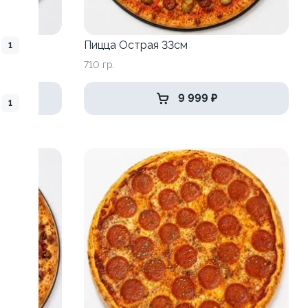
Пицца Острая 33см
1
710 гр.
9 999 ₽
1