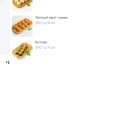
Теплый свит-чикен
рь 33см
Пицца Мясная 33см
280 гр/8 шт
670 гр.
9 999 ₽
9 999 ₽
Бутчер
300 гр/8 шт
+1