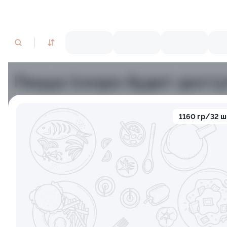
Пицца (скоро будет досту
1160 гр/32 ш