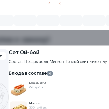
пна к заказу)
Сет Ой-бой
т.
Состав: Цезарь ролл, Миньон, Теплый свит-чикен, Бу
Блюда в составе
4
Цезарь ролл
270 гр/8 шт.
Миньон
300 гр/8 шт.