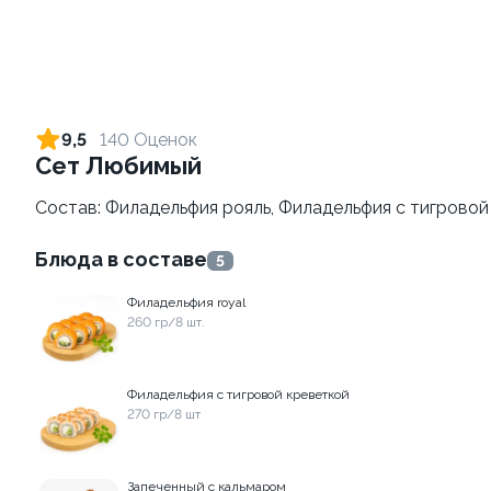
Пицца Карбонара 33см
Пицца Цезарь 33см
630 гр.
820 гр.
9,5
140 Оценок
Сет Любимый
9 999 ₽
9 999 ₽
Состав: Филадельфия рояль, Филадельфия с тигровой 
Блюда в составе
5
Филадельфия royal
260 гр/8 шт.
Филадельфия с тигровой креветкой
270 гр/8 шт
Пицца Мясная 33см
Пицца пепперони 33см
670 гр.
590 гр.
Запеченный с кальмаром