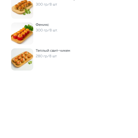
300 гр/8 шт
9 999 ₽
9 999 ₽
Феникс
300 гр/8 шт.
Теплый свит-чикен
280 гр/8 шт
Пицца Острая 33см
Пицца Бургер 33см
710 гр.
675 гр.
9 999 ₽
9 999 ₽