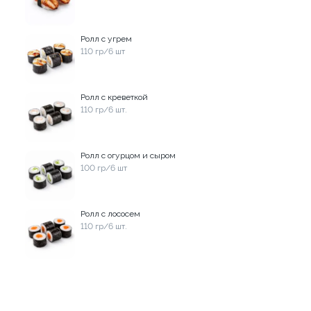
669 ₽
669 ₽
Ролл с угрем
110 гр/6 шт
Ролл с креветкой
110 гр/6 шт.
Ролл с огурцом и сыром
100 гр/6 шт
Ролл с лососем
Пицца Мясная 33см
Пицца Жульен 33см
110 гр/6 шт.
670 гр.
760 гр.
669 ₽
699 ₽