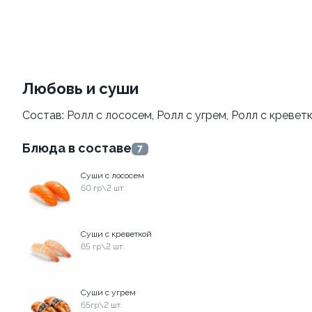
Пицца Карбонара 33см
Пицца Цезарь 33см
630 гр.
820 гр.
Любовь и суши
679 ₽
749 ₽
Состав: Ролл с лососем, Ролл с угрем, Ролл с кревет
Блюда в составе
7
Суши с лососем
60 гр\2 шт.
Суши с креветкой
65 гр\2 шт.
Пицца Бургер 33см
Пицца Острая 33см
суши с угрем
65гр\2 шт.
675 гр.
710 гр.