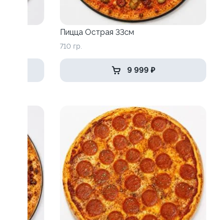
Пицца Острая 33см
710 гр.
9 999 ₽