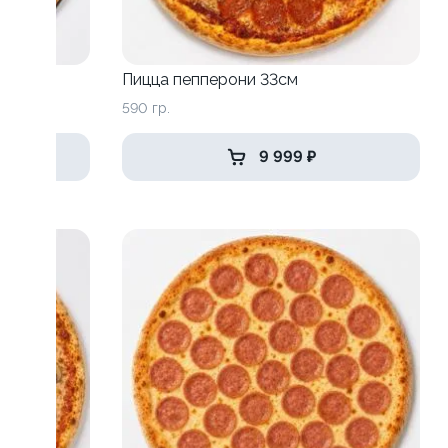
Пицца пепперони 33см
590 гр.
9 999 ₽