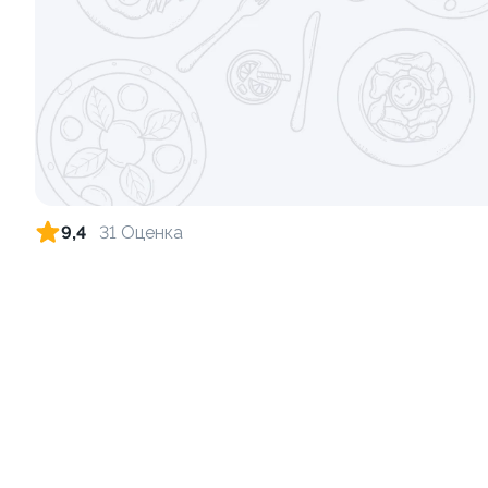
Пицца Карбонара 33см
Пицца Цеза
630 гр.
820 гр.
9 999 ₽
9,4
31 Оценка