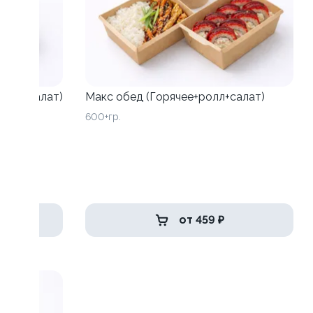
ролл+салат)
Макс обед (Горячее+ролл+салат)
600+гр.
от 459 ₽