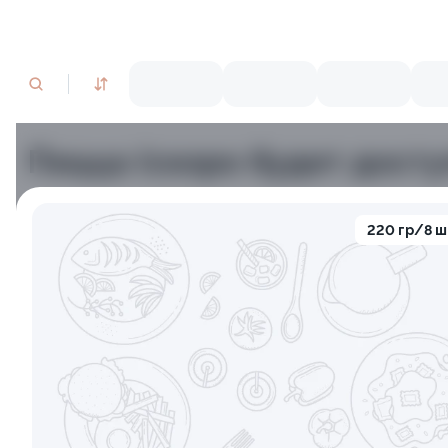
Пицца (скоро будет досту
220 гр/8 ш