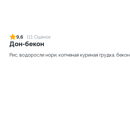
Пицца Бургер 33см
Пицца Карбонара 33см
675 гр.
630 гр.
9,6
111 Оценок
Дон-бекон
669 ₽
679 ₽
Рис, водоросли нори, копченая куриная грудка, бекон
Пицца Цезарь 33см
Пицца Мясная 33см
820 гр.
670 гр.