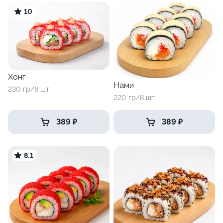
10
Хонг
Нами
230 гр/8 шт.
220 гр/8 шт
389 ₽
389 ₽
8.1