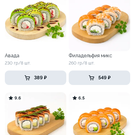
Авада
Филадельфия микс
230 гр/8 шт.
260 гр/8 шт.
389 ₽
549 ₽
9.6
6.5