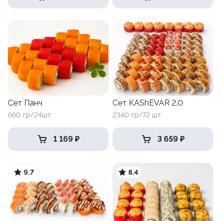
Сет Панч
Сет KAShEVAR 2.0
660 гр/24шт
2340 гр/72 шт.
1 169 ₽
3 659 ₽
9.7
8.4