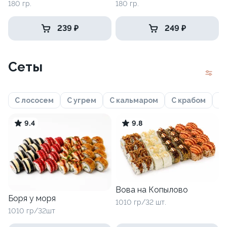
180 гр.
180 гр.
239 ₽
249 ₽
Сеты
С лососем
С угрем
С кальмаром
С крабом
Ф
9.4
9.8
Вова на Копылово
Боря у моря
1010 гр/32 шт.
1010 гр/32шт