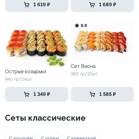
1 619 ₽
1 689 ₽
8.8
Сет Весна
Острые козырьки
980 гр/32шт
840 гр/24шт.
1 349 ₽
1 585 ₽
Сеты классические
С лососем
С угрем
С креветкой