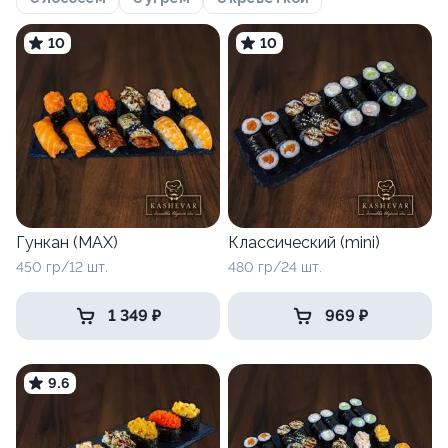
10
10
Гункан (MAX)
Классический (mini)
450 гр/12 шт.
480 гр/24 шт.
1 349 ₽
969 ₽
9.6