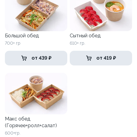
Большой обед
Сытный обед
700+ гр
610+ гр.
от 439 ₽
от 419 ₽
Макс обед
(Горячее+ролл+салат)
600+гр.