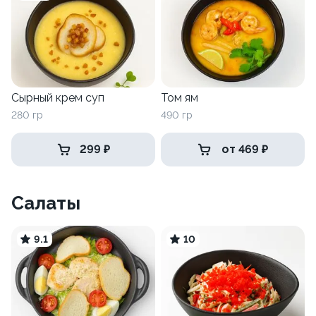
Сырный крем суп
Том ям
280 гр
490 гр
299 ₽
от 469 ₽
Салаты
9.1
10