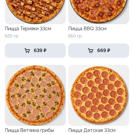
Пицца Терияки 33см
Пицца BBQ 33см
620 гр.
650 гр.
639 ₽
669 ₽
Пицца Ветчина грибы
Пицца Детская 33см