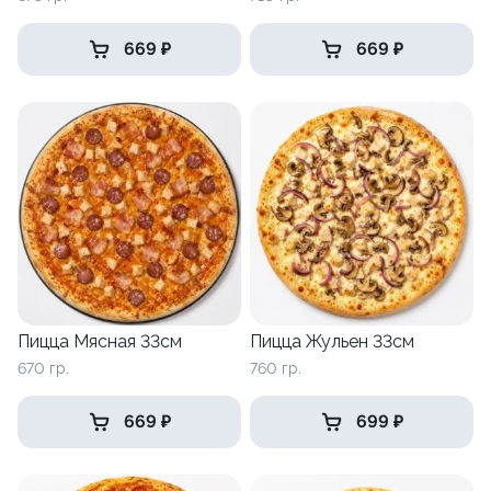
669 ₽
669 ₽
Пицца Мясная 33см
Пицца Жульен 33см
670 гр.
760 гр.
669 ₽
699 ₽