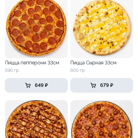
Пицца пепперони 33см
Пицца Сырная 33см
590 гр.
600 гр.
649 ₽
679 ₽