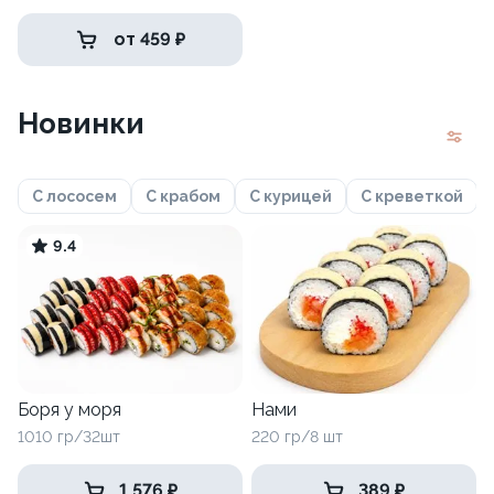
от 459 ₽
Новинки
С лососем
С крабом
С курицей
С креветкой
9.4
Боря у моря
Нами
1010 гр/32шт
220 гр/8 шт
1 576 ₽
389 ₽