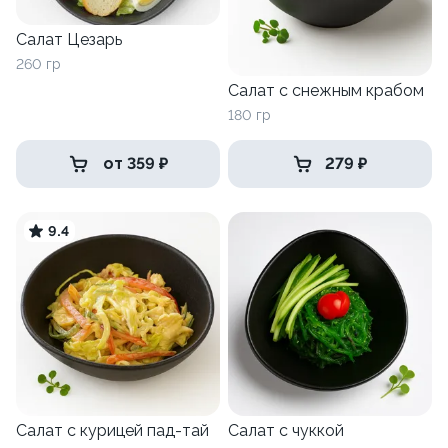
Салат Цезарь
260 гр
Салат с снежным крабом
180 гр
от 359 ₽
279 ₽
9.4
Салат с курицей пад-тай
Салат с чуккой