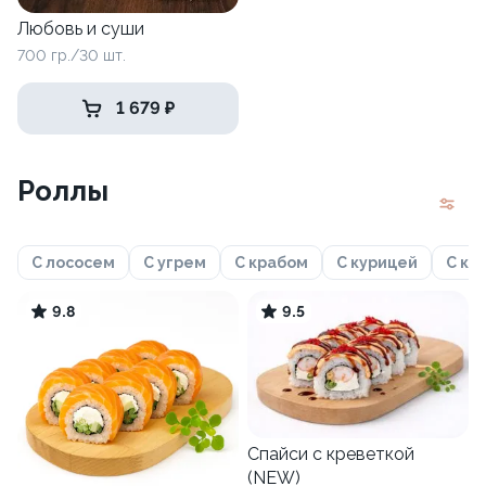
Любовь и суши
700 гр./30 шт.
1 679 ₽
Роллы
С лососем
С угрем
С крабом
С курицей
С кр
9.8
9.5
Спайси с креветкой
(NEW)