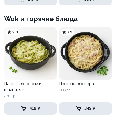
Wok и горячие блюда
9.3
7.9
Паста с лососем и
Паста карбонара
шпинатом
280 гр.
270 гр.
419 ₽
349 ₽