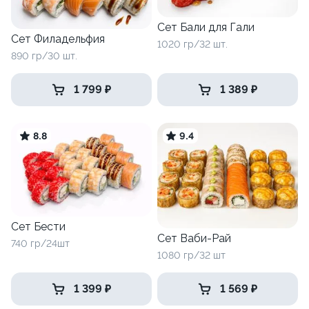
Сет Бали для Гали
Сет Филадельфия
1020 гр/32 шт.
890 гр/30 шт.
1 799 ₽
1 389 ₽
8.8
9.4
Сет Бести
Сет Ваби-Рай
740 гр/24шт
1080 гр/32 шт
1 399 ₽
1 569 ₽