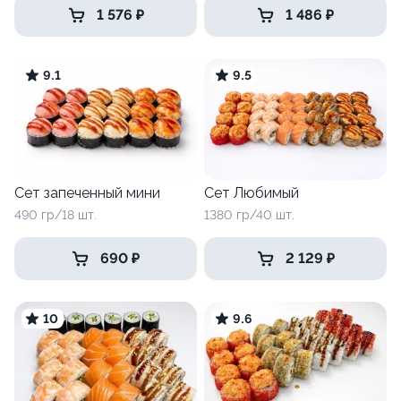
1 576 ₽
1 486 ₽
9.1
9.5
Сет запеченный мини
Сет Любимый
490 гр/18 шт.
1380 гр/40 шт.
690 ₽
2 129 ₽
10
9.6