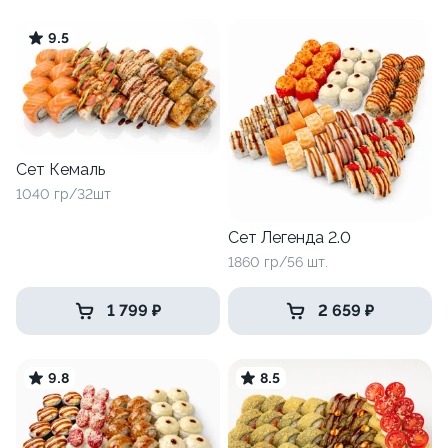
9.5
Сет Кемаль
1040 гр/32шт
Сет Легенда 2.0
1860 гр/56 шт.
1 799 ₽
2 659 ₽
9.8
8.5