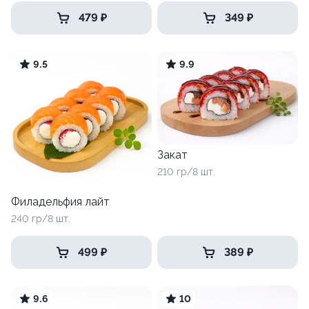
479 ₽
349 ₽
9.5
9.9
Закат
210 гр/8 шт.
Филадельфия лайт
240 гр/8 шт.
499 ₽
389 ₽
9.6
10