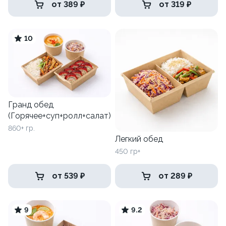
от 389 ₽
от 319 ₽
10
Гранд обед
(Горячее+суп+ролл+салат)
860+ гр.
Легкий обед
450 гр+
от 539 ₽
от 289 ₽
9
9.2