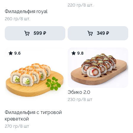
220 гр/8 шт.
Филадельфия royal
260 гр/8 шт.
599 ₽
349 ₽
9.6
9.8
Эбико 2.0
230 гр/8 шт
Филадельфия с тигровой
креветкой
270 гр/8 шт