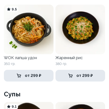
9.5
WOK лапша удон
Жаренный рис
350 гр.
380 гр.
от 299 ₽
от 299 ₽
Супы
9.1