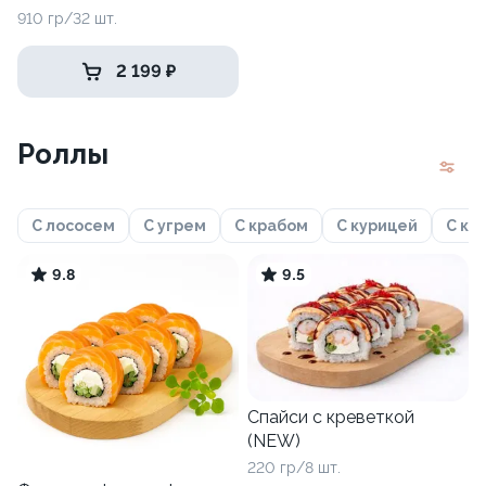
910 гр/32 шт.
2 199 ₽
Роллы
С лососем
С угрем
С крабом
С курицей
С кр
9.8
9.5
Спайси с креветкой
(NEW)
220 гр/8 шт.