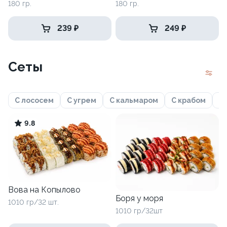
180 гр.
180 гр.
239 ₽
249 ₽
Сеты
С лососем
С угрем
С кальмаром
С крабом
Ф
9.8
Вова на Копылово
Боря у моря
1010 гр/32 шт.
1010 гр/32шт