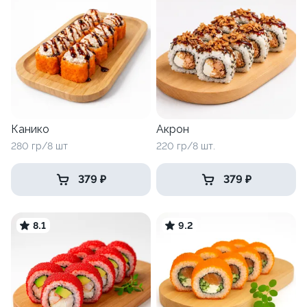
Канико
Акрон
280 гр/8 шт
220 гр/8 шт.
379 ₽
379 ₽
8.1
9.2