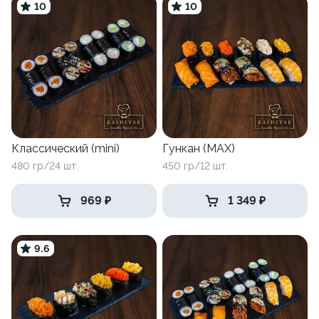
10
10
Классический (mini)
Гункан (MAX)
480 гр/24 шт.
450 гр/12 шт.
969 ₽
1 349 ₽
9.6