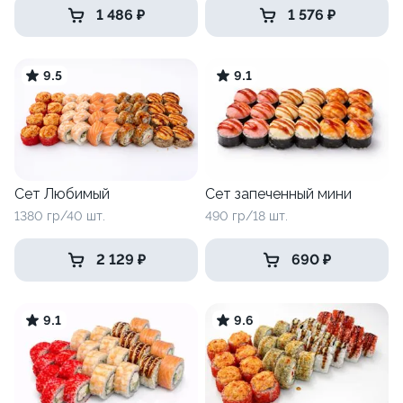
1 486 ₽
1 576 ₽
9.5
9.1
Сет Любимый
Сет запеченный мини
1380 гр/40 шт.
490 гр/18 шт.
2 129 ₽
690 ₽
9.1
9.6