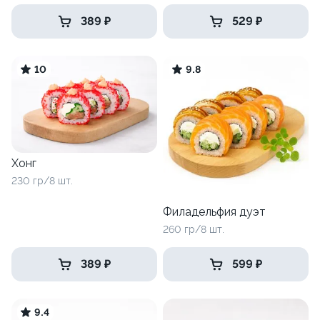
389 ₽
529 ₽
10
9.8
Хонг
230 гр/8 шт.
Филадельфия дуэт
260 гр/8 шт.
389 ₽
599 ₽
9.4