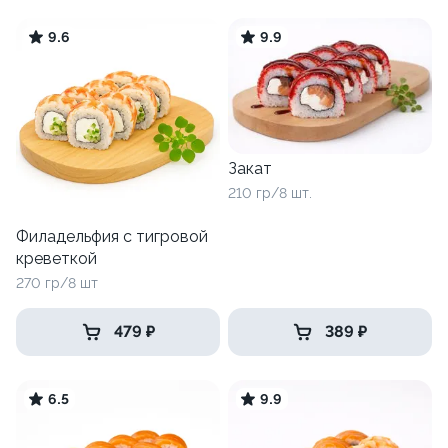
9.6
9.9
Закат
210 гр/8 шт.
Филадельфия с тигровой
креветкой
270 гр/8 шт
479 ₽
389 ₽
6.5
9.9