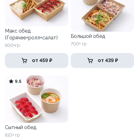
Макс обед
Большой обед
(Горячее+ролл+салат)
700+ гр
600+гр.
от 459 ₽
от 439 ₽
9.5
Сытный обед
610+ гр.