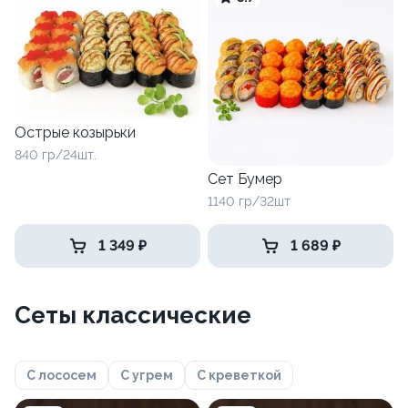
Острые козырьки
840 гр/24шт.
Сет Бумер
1140 гр/32шт
1 349 ₽
1 689 ₽
Сеты классические
С лососем
С угрем
С креветкой