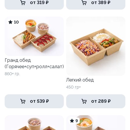
от 319 ₽
от 389 ₽
10
Гранд обед
(Горячее+суп+ролл+салат)
860+ гр.
Легкий обед
450 гр+
от 539 ₽
от 289 ₽
9