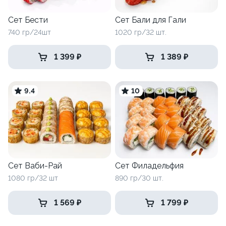
Сет Бести
Сет Бали для Гали
740 гр/24шт
1020 гр/32 шт.
1 399 ₽
1 389 ₽
9.4
10
Сет Ваби-Рай
Сет Филадельфия
1080 гр/32 шт
890 гр/30 шт.
1 569 ₽
1 799 ₽