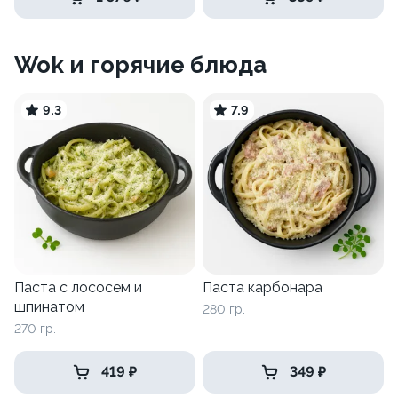
Wok и горячие блюда
9.3
7.9
Паста с лососем и
Паста карбонара
шпинатом
280 гр.
270 гр.
419 ₽
349 ₽