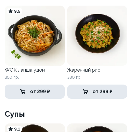
9.5
WOK лапша удон
Жаренный рис
350 гр.
380 гр.
от 299 ₽
от 299 ₽
Супы
9.1