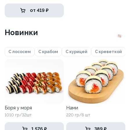
от 419 ₽
Новинки
С лососем
С крабом
С курицей
С креветкой
Боря у моря
Нами
1010 гр/32шт
220 гр/8 шт
1 576 ₽
389 ₽