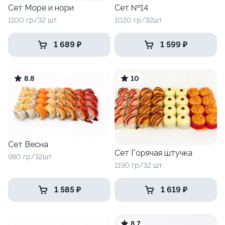
Сет Море и нори
Сет №14
1100 гр/32 шт.
1020 гр/32шт
1 689 ₽
1 599 ₽
8.8
10
Сет Весна
Сет Горячая штучка
980 гр/32шт
1190 гр/32 шт.
1 585 ₽
1 619 ₽
8.7