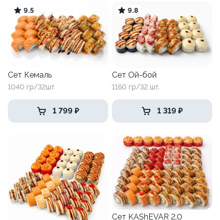
9.5
9.8
Сет Кемаль
Сет Ой-бой
1040 гр/32шт
1160 гр/32 шт.
1 799 ₽
1 319 ₽
Сет KAShEVAR 2.0