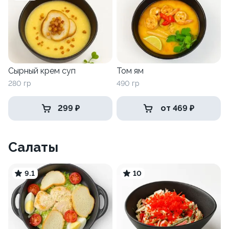
Сырный крем суп
Том ям
280 гр
490 гр
299 ₽
от 469 ₽
Салаты
9.1
10