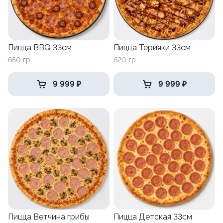
Пицца BBQ 33см
Пицца Терияки 33см
650 гр.
620 гр.
9 999 ₽
9 999 ₽
Пицца Ветчина грибы
Пицца Детская 33см