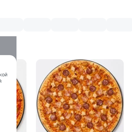
кой
й