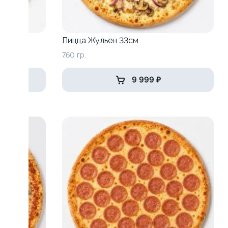
Пицца Жульен 33см
760 гр.
9 999 ₽