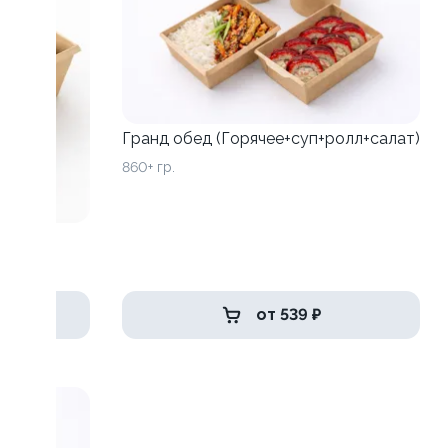
Гранд обед (Горячее+суп+ролл+салат)
860+ гр.
от 539 ₽