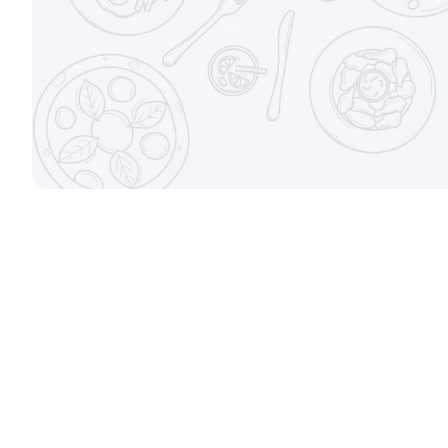
Пицца Цезарь 33см
Пицца Карб
820 гр.
630 гр.
9 999 ₽