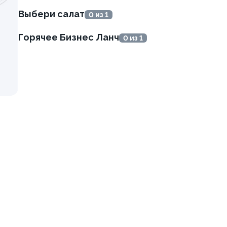
Выбери салат
0 из 1
онара 33см
Пицца Острая 33см
Горячее Бизнес Ланч
0 из 1
710 гр.
9 999 ₽
9 999 ₽